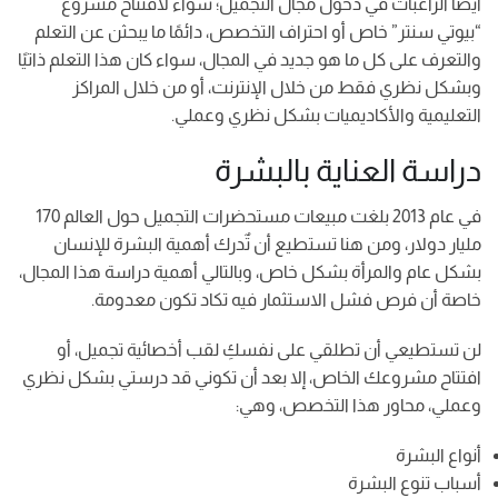
أيضًا الراغبات في دخول مجال التجميل؛ سواء لافتتاح مشروع
“بيوتي سنتر” خاص أو احتراف التخصص، دائمًا ما يبحثن عن التعلم
والتعرف على كل ما هو جديد في المجال، سواء كان هذا التعلم ذاتيًا
وبشكل نظري فقط من خلال الإنترنت، أو من خلال المراكز
التعليمية والأكاديميات بشكل نظري وعملي.
دراسة العناية بالبشرة
في عام 2013 بلغت مبيعات مستحضرات التجميل حول العالم 170
مليار دولار، ومن هنا تستطيع أن تٌدرك أهمية البشرة للإنسان
بشكل عام والمرأة بشكل خاص، وبالتالي أهمية دراسة هذا المجال،
خاصة أن فرص فشل الاستثمار فيه تكاد تكون معدومة.
لن تستطيعي أن تطلقي على نفسكِ لقب أخصائية تجميل، أو
افتتاح مشروعك الخاص، إلا بعد أن تكوني قد درستي بشكل نظري
وعملي، محاور هذا التخصص، وهي:
أنواع البشرة
أسباب تنوع البشرة