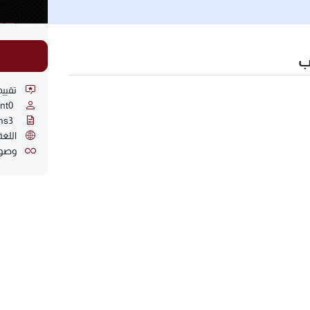
ب
تقييما
nt
0
ns
3
اللغة
وصول