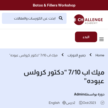
Botox & Fillers Workshop
البدء
Home
جميع الدورات
ميك اب 7/10 “دكتور كرولس عبوده”
ميك اب 7/10 “دكتور كرولس
عبوده”
دورة بواسطة
Admin
Oct/2023
2
درس
English