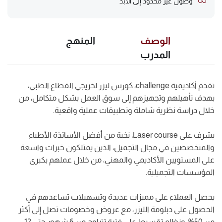
وصول غير محدود إلى الأبد
الوصف
المنهج
المدرب
تقدم أكاديمية challenge، كورس ليزر لخريجي القطاع الطبي،
بهدف تأهيلهم وتجهيزهم إلى سوق العمل بشكل متكامل، من
خلال دراسة نظرية شاملة وتطبيقات عملية واقعية.
يشرف على Laser course، نخبة من أفضل الأساتذة الأطباء
والمتخصصين في مجال التجميل، الذين يمتلكون خبرات واسعة
على المستويين الأكاديمي والمهني، من خلال عملهم بكبرى
المؤسسات التجميلية.
يحصل العملاء على مميزات عديدة وتسهيلات تساعدهم في
الحصول على دبلومة الليزر، مع عروض وخصومات تصل إلى أكثر
من 50%، ونظام تقسيط على فترة تتراوح من 6 شهور حتى 12