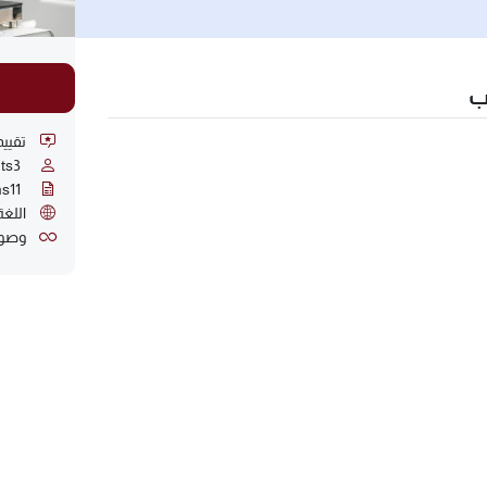
ب
تقييما
ts
3
ns
11
اللغة
وصول