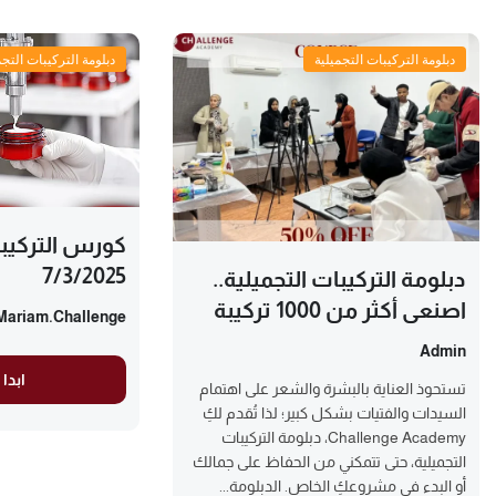
دبلومة التركيبات التجميلية
دبلومة التركيبات التجم
كورس التركيبا
7/3/2025
دبلومة التركيبات التجميلية..
اصنعي أكثر من 1000 تركيبة
Mariam.challenge
Admin
ابدا 
تستحوذ العناية بالبشرة والشعر على اهتمام
السيدات والفتيات بشكل كبير؛ لذا تُقدم لكِ
Challenge Academy، دبلومة التركيبات
التجميلية، حتى تتمكني من الحفاظ على جمالك
أو البدء في مشروعكِ الخاص. الدبلومة...