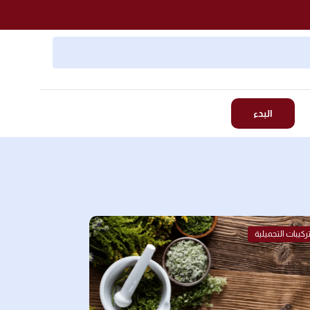
البدء
ركيبات التجميلية