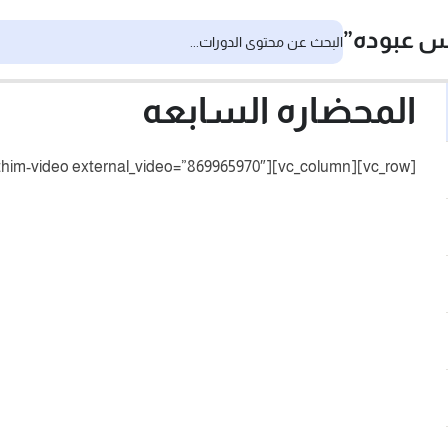
المحضاره السابعه
[vc_row][vc_column][thim-video external_video=”869965970″][/vc_column][/vc_row]