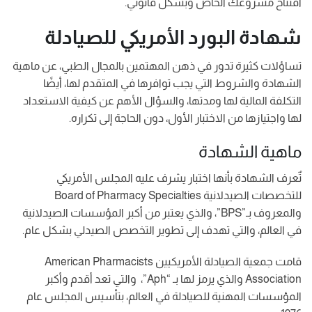
افتتاح مشروعك الخاص وبشكل قانوني.
شهادة البورد الأمريكي للصيادلة
تساؤلات كثيرة تدور في ذهن المهتمين بالمجال الطبي، عن ماهية
الشهادة والشروط التي يجب توافرها في المتقدم لها، أيضًا
التكلفة المالية لها ومدتها، والسؤال الأهم عن كيفية الاستعداد
لها واجتيازها من الاختبار الأول، دون الحاجة إلى تكراره.
ماهية الشهادة
تٌعرف الشهادة بأنها اختبار يشرف عليه المجلس الأمريكي
للتخصصات الصيدلانية Board of Pharmacy Specialties
والمعروف بـ”BPS”، والذي يعتبر من أكبر المؤسسات الصيدلانية
في العالم، والتي تهدف إلى تطوير التخصص الصيدلي بشكل عام.
قامت جمعية الصيادلة الأمريكيين American Pharmacists
Association والذي يرمز لها بـ “Aph”، والتي تعد أقدم وأكبر
المؤسسات المهنية للصيادلة في العالم، بتأسيس المجلس عام