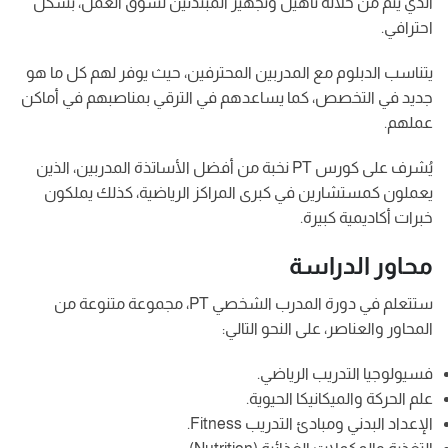
الذي يتم من خلاله تأهيل وتجهيز المبتدئين لسوق العمل، بشكل
احترافي.
يتناسب الدبلوم مع المدربين المحترفين، حيث يوفر لهم كل ما هو
جديد في التخصص، كما يساعدهم في الترقي بمناصبهم في أماكن
عملهم.
يُشرف على كورس PT نخبة من أفضل الأساتذة المدربين، الذين
يعملون كمستشارين في كبرى المراكز الرياضية، كذلك يملكون
خبرات أكاديمية كبيرة.
محاور الدراسة
ستتعلم في دورة المدرب الشخصي PT، مجموعة متنوعة من
المحاور والعناصر، على النحو التالي:
فسيولوجيا التدريب الرياضي.
علم الحركة والميكانيكا الحيوية.
الإعداد البدني ومبادئ التدريب Fitness.