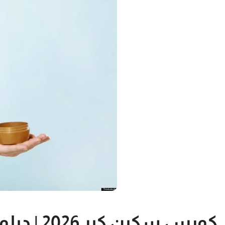
كورس سكين كير 2026 | دبلومة العناية بالبشرة والشعر