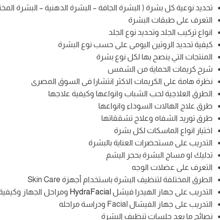
تحديد نوعية كل بشرة ( البشرة الجافة – البشرة الدهنية – البشرة المخ
التعرف على طبقات البشرة
انواع تركيب الجلد وتحديد نوع الجلد
كيفية تحديد الروتين اليومى على حسب نوع البشرة
المنتجات التي ينصح بها لكل نوع بشرة
شرح كريمات الحماية من الشمس
نظرة هامة على الكريمات الاكثر انتشارا فى السوق المصرى
الطرق العلاجية لحب الشباب وانواعها وكيفية علاجها
طرق علاج الهالات السوداء وانواعها
طرق توريد الشفاه وعلاج تشققاتها
اختيار انواع الماسكات لكل بشرة
التدريب على مستحضرات العناية بالبشرة
تدليك او مساج البشرة بحجر اليشم
التعرف على عضلات الوجه
الطرق المختلفة لتنظيف البشرة باستخدام أجهزة Skin Care
التدريب على جهاز الهيدرا فيشل
HydraFacial
ومراحل الجهاز وكيفية
التدريب على جهاز الفيشال Facial ودراسة مراحله
نصائح ما بعد جلسات تنظيف البشرة