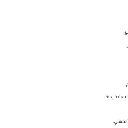
ر.
.
مية خارجية.
المهني.