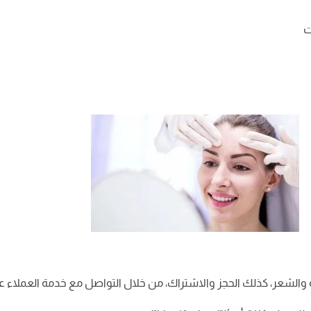
ت
 الحجز والاشتراك، من خلال التواصل مع خدمة العملاء عبر الأرقام 01098147260 أو 0