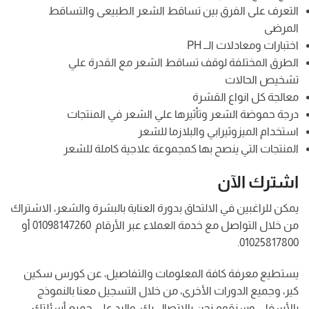
التعرف على الفرق بين تساقط الشعر الطبيعى والتساقط
المرضى
اختبارات ومعادلات الــ PH
الطرق المختلفة لوقف تساقط الشعر مع القدرة علي
تشخيص الحالات
معالجة كل انواع القشرة
درجة حموضة الشعر وتأثيرها علي الشعر في المنتجات
استخدام الميزوثيرابي والبلازما للشعر
المنتجات التي ينصح بها كمجموعة علاجية كاملة للشعر
اشترك الآن
يمكن للراغبين في الالتحاق بدورة العناية بالبشرة والشعر، الاشتراك
من خلال التواصل مع خدمة العملاء عبر الأرقام 01098147260 أو
01025817800.
يستطيع معرفة كافة المعلومات والتفاصيل، عن كورس سكين
كير، وجميع الدورات الأخرى، من خلال التسجيل معنا بالنموذج
بالأسفل، وسنقوم نحن بالاتصال بك، والرد على جميع أسئلتك