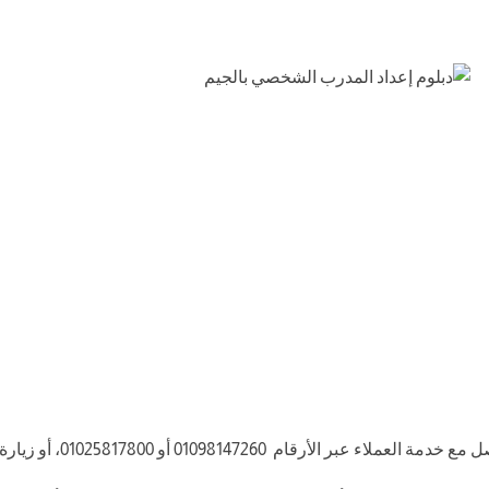
و 01025817800، أو زيارة الأكاديمية بالفرع الرئيسي.