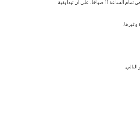
تبدأ فعاليات كورس المدرب الشخصي PT، بالفرع الرئيسي لأكاديمية challenge، بشارع عباس العقاد بمدينة نصر، غدًا الجمعة، الموافق 8- 12، في تمام الساعة 11 صباحًا، على أن تبدأ بقية
 وغيرها.
لتالي: