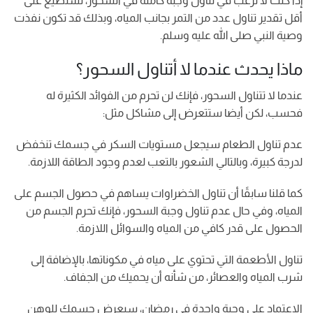
إذا كنت لا ترغب في تناول وجبة كاملة في السحور، تستطيع على
أقل تقدير تناول عدد من التمر بجانب المياه، وبذلك قد تكون نفذت
وصية النبي صلى الله عليه وسلم.
ماذا يحدث عندما لا أتناول السحور؟
عندما لا تتناول السحور، فإنك لن تحرم من الفوائد الكثيرة له
فحسب، لكن أيضا ستتعرض إلى مشاكل مثل:
عدم تناول الطعام سيجعل مستويات السكر في جسمك تنخفض
لدرجة كبيرة، وبالتالي الشعور بالتعب لعدم وجود الطاقة اللازمة.
كما قلنا سابقًا أن تناول الخضراوات يساهم في حصول الجسم على
المياه، وفي حال عدم تناول وجبة السحور، فإنك تحرم الجسم من
الحصول على قدر كافي من المياه والسوائل اللازمة.
تناول الأطعمة التي تحتوي على مياه في مكوناتها، بالإضافة إلى
شرب المياه والعصائر، من شأنه أن يحميك من الجفاف.
الاعتماد على وجبة واحدة في رمضان، سيعرض جسمك للوهن