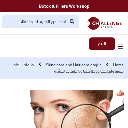
Botox & Fillers Workshop
البدء
Home
دبلومة Skine care and Hair care
طبقات الجلد:
بنيتها وأنواعها ووظائفها و5 طبقات للبشرة