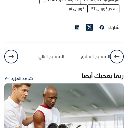
سعر كورس PT
كورس pt
شارك:
المنشور السابق
المنشور التالي
ربما يعجبك أيضا
شاهد المزيد