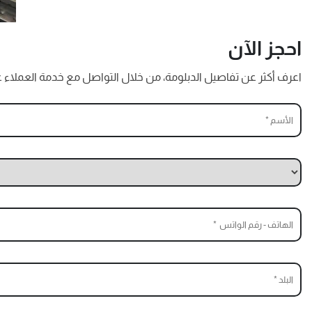
احجز الآن
اعرف أكثر عن تفاصيل الدبلومة، من خلال التواصل مع خدمة العملاء عبر الرقم 01098147260 أو 01025817800، كما تستطيع التسجيل معنا بالأسفل، وسنتص