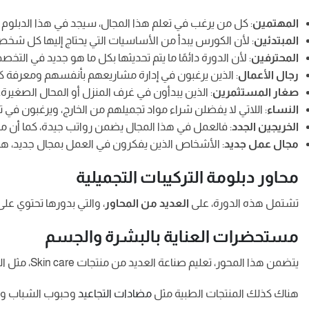
المهتمين
: كل من يرغب في تعلم هذا المجال، سيجد في هذا الدبلوم ف
المبتدئين
: لأن الكورس يبدأ من الأساسيات التي يحتاج إليها كل شخ
المحترفين
: لأن الدورة دائمًا ما يتم تحديثها بكل ما هو جديد في التخ
رجال الأعمال
: الذين يرغبون في إدارة مشاريعهم بأنفسهم ومعرفة ك
صغار المستثمرين
: الذين يبدأون في غرف المنزل أو المحال الصغيرة.
النساء
: اللاتي لا يفضلن شراء مواد تجميلهم من الخارج، ويرغبون في
الخريجين الجدد
: فالعمل في هذا المجال يضمن رواتب جيدة، كما أن مس
مجال عمل جديد
: الأشخاص الذين يفكرون في العمل بمجال جديد، هذه 
محاور دبلومة التركيبات التجميلية
تشتمل هذه الدورة، على
العديد من المحاور
، والتي بدورها تحتوي على 
مستحضرات العناية بالبشرة والجسم
يتضمن هذا المحور، تعليم صناعة العديد من منتجات Skin care، مثل الكريمات والمرطبات والواقيات من الشمس، أيضا كريمات العين والليل والنهار.
هناك كذلك المنتجات الطبية مثل
مضادات التجاعيد
وحبوب الشباب وال