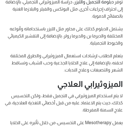
توفر
دبلومة التجميل والليزر
، دراسة الميزوثيرابي التجميلي، بالإضافة
إلى احتراف إجراءات أخرى، مثل البوتكس والفيلر والبلازما الغنية
بالصفائح الدموية.
يشتمل الدبلوم كذلك على محاور مثل الليزر باستخداماته وأنواعه
المختلفة والديرما بن والديرما رولر، بالإضافة إلى التقشير الكيميائي
والخيوط التجميلية.
يتعلم الطلاب ارشادات استعمال الميزوثيرابي والطرق المختلفة
لحقنه، بالإضافة إلى علاج الخلايا الجذعية وحب الشباب وتساقط
الشعر والتصبغات وعلاج الندبات.
الميزوثيرابي العلاجي
لا يتم استخدام الميزوثيرابي في التجميل فقط، ولكن التخسيس
كذلك، حيث يتم الاعتماد عليه من قبل أخصائي التغذية العلاجية، في
علاج السمنة المفرطة.
يعمل Mesotherapy على التخسيس، من خلال تأثيره على الخلايا