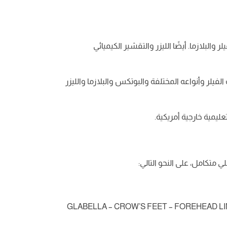
لازما. أيضًا الليزر والتقشير الكيميائي
يلر وأنواعه المختلفة والبوتكس والبلازما والليزر
يمية خارجية أمريكية.
تكامل، على النحو التالي:
GLABELLA – CROW’S FEET – FOREHEAD LINES