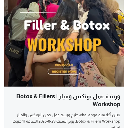
ورشة عمل بوتكس وفيلر | Botox & Fillers
Workshop
تعلن أكاديمية challenge، طرح ورشة عمل حقن البوتكس والفيلر
Botox & Fillers Workshop، يوم السبت 29-8-2026 الساعة 11 صباحًا.
تستمر...