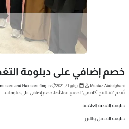
خصم إضافي على دبلومة التغذي
Moataz Abdelghani
يونيو 21, 2021
دبلومة Skine care and Hair care
تُقدم “تشالينج أكاديمي” لجميع عملائها، خصم إضافي على دبلومات:
دبلومة التغذية العلاجية
دبلومة التجميل والليزر