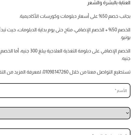
العناية بالبشرة والشعر
بجانب خصم 50% على أسعار دبلومات وكورسات الأكاديمية.
يونيو.
جنيه.
تستطيع التواصل معنا من خلال 01098147260، لمعرفة المزيد من التفاصيل، وحجز الدبلومة بشكل مبدئي، كما تستطيع ترك بياناتك ونحن سنتصل بك.