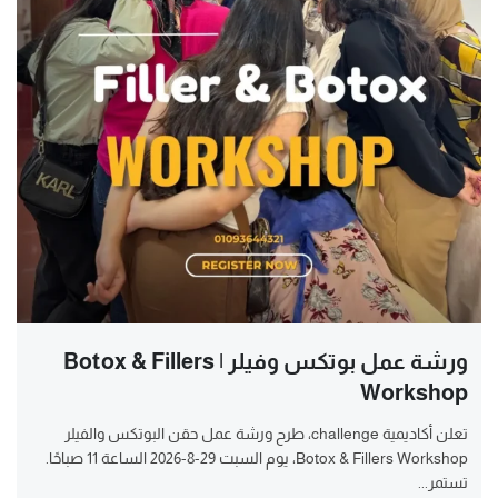
ورشة عمل بوتكس وفيلر | Botox & Fillers
Workshop
تعلن أكاديمية challenge، طرح ورشة عمل حقن البوتكس والفيلر
Botox & Fillers Workshop، يوم السبت 29-8-2026 الساعة 11 صباحًا.
تستمر...