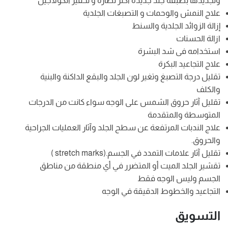
وتجديدها بطبقة جلد جديدة أكثر نضارة و تحفيز الكولاجين
علاج النمش والوحمات و التصبغات الجلدية
إزالة الزوائد الجلدية والسنط
ازالة الحسنات
استخدامه فى شد البشرة
علاج التجاعيد البكرة
تقليل درجة التصبغ وتغير لون الجلد والبقع الداكنة والبنية
والكلف
تقليل آثار حروق الشمس على الوجه سواء كانت من الدرجات
المتوسطة والمتقدمة
علاج الندبات المرتفعة عن سطح الجلد وآثار العمليات الجراحية
والحروق.
تقليل آثار علامات التمدد في الجسم.(stretch marks )
تقشير الجلد الميت أو المتضرر في أي منطقة من مناطق
الجسم وليس الوجه فقط
التجاعيد والخطوط الدقيقة في الوجه
التسويق