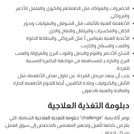
الخضروات والفواكه، مثل الطماطم والكيوي والفلفل الأحمر
والبروكلي.
الأطعمة الغنية بالألياف، مثل الشوفان والبقوليات وبذور
الكتان والمكسرات والبرتقال والتفاح والجزر.
الأغذية الغنية بفيتامين أ: مثل البروكلي والبطاطا الحلوة
واللفت والسبانخ والكرنب.
الشاي الأخضر والثوم والبصل والتوت البري والفراولة والعنب
البري والبازلاء، للمساهمة في مواجهة البكتيريا المسببة
للقرحة.
يجب أن يبتعد مريض القرحة، عن تناول بعض الأطعمة، مثل
الألبان والكحوليات ومادة الكافيين، أيضا اللحوم الأطعمة الحارة
والمالحة والغنية بالدهون.
دبلومة التغذية العلاجية
توفر أكاديمية “challenge”
دبلومة التغذية العلاجية
الشاملة، التي
يتم من خلالها تأهيل وتجهيز المهتمين بالتخصص إلى سوق العمل،
بشكل احترافي.