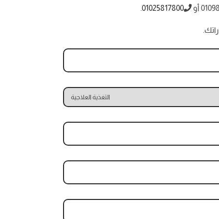
.
01025817800
اتك.