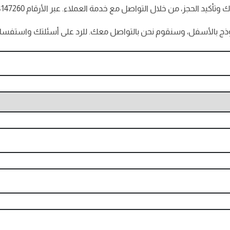
لحجز، من خلال التواصل مع خدمة العملاء. عبر الأرقام 01098147260 أو
نموذج بالأسفل، وسنقوم نحن بالتواصل معك. للرد على أسئلتك واستفسار