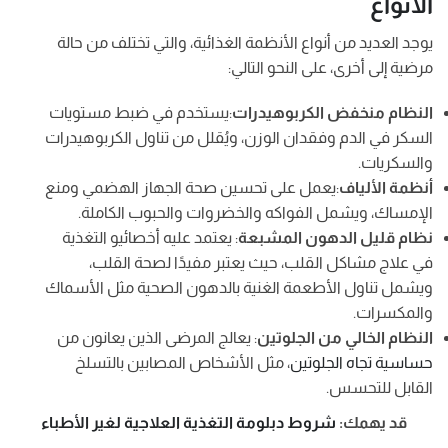
الأنواع
يوجد العديد من أنواع الأنظمة الغذائية، والتي تختلف من حالة
مرضية إلى أخرى، على النحو التالي:
النظام منخفض الكربوهيدرات
:يستخدم في ضبط مستويات
السكر في الدم وفقدان الوزن، ويُقلل من تناول الكربوهيدرات
والسكريات.
أنظمة الألياف
:يعمل على تحسين صحة الجهاز الهضمي ومنع
الإمساك، ويشمل الفواكه والخضروات والحبوب الكاملة.
نظام قليل الدهون المشبعة
: يعتمد عليه أخصائيو التغذية
في علاج مشاكل القلب، حيث يعتبر مفيدًا لصحة القلب،
ويشمل تناول الأطعمة الغنية بالدهون الصحية مثل الأسماك
والمكسرات.
النظام الخالي من الجلوتين
: يعالج المرضى الذين يعانون من
حساسية تجاه الجلوتين
، مثل الأشخاص المصابين بالتسلخ
القابل للتحسس.
قد يهمك:
شروط دبلومة التغذية العلاجية لغير الأطباء