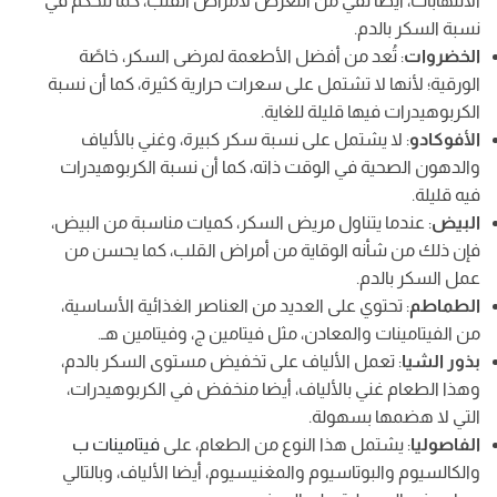
الالتهابات، أيضا تقي من التعرض لأمراض القلب، كما تتحكم في
نسبة السكر بالدم.
الخضروات
: تُعد من أفضل الأطعمة لمرضى السكر، خاصًة
الورقية؛ لأنها لا تشتمل على سعرات حرارية كثيرة، كما أن نسبة
الكربوهيدرات فيها قليلة للغاية.
الأفوكادو
: لا يشتمل على نسبة سكر كبيرة، وغني بالألياف
والدهون الصحية في الوقت ذاته، كما أن نسبة الكربوهيدرات
فيه قليلة.
البيض
: عندما يتناول مريض السكر، كميات مناسبة من البيض،
فإن ذلك من شأنه الوقاية من أمراض القلب، كما يحسن من
عمل السكر بالدم.
الطماطم
: تحتوي على العديد من العناصر الغذائية الأساسية،
من الفيتامينات والمعادن، مثل فيتامين ج، وفيتامين هـ.
بذور الشيا
: تعمل الألياف على تخفيض مستوى السكر بالدم،
وهذا الطعام غني بالألياف، أيضا منخفض في الكربوهيدرات،
التي لا هضمها بسهولة.
الفاصوليا
: يشتمل هذا النوع من الطعام، على
فيتامينات ب
والكالسيوم والبوتاسيوم والمغنيسيوم، أيضا الألياف، وبالتالي