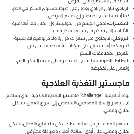
يساعد في السيطرة على المرض.
الزبادي
: تناول الزبادي يعمل على ضبط مستوى السكر في الدم،
كما أنه يساعد في ضبط وزن جسم المريض.
المكسرات
: تحمي الجسم من الكوليسترول الضار، كما أنها غنية
بالألياف، التي تتحكم في نسبة السكر بالدم.
البروكلي
: لا يحتوي على سعرات حرارية ولا كربوهيدرات بنسبة
كبيرة، كما أنه يشتمل على مركبات نباتية صحية، تقي من
التعرض لمضاعفات السكر.
البطاطا الحلوة
: تساعد في السيطرة على نسبة السكر بالدم،
وتعمل على تخفيضه.
ماجستير التغذية العلاجية
توفر أكاديمية “challenge”
ماجستير التغذية العلاجية
، الذي يساهم
في تجهيز وإعداد المهتمين بالتخصص إلى سوق العمل، بشكل
نظري وعملي.
يساهم الماجستير في تعليم الطلاب كل ما يتعلق بالمجال، بشكل
نظري وعملي، على أيدي أساتذة أطباء وصيادلة محترفين.